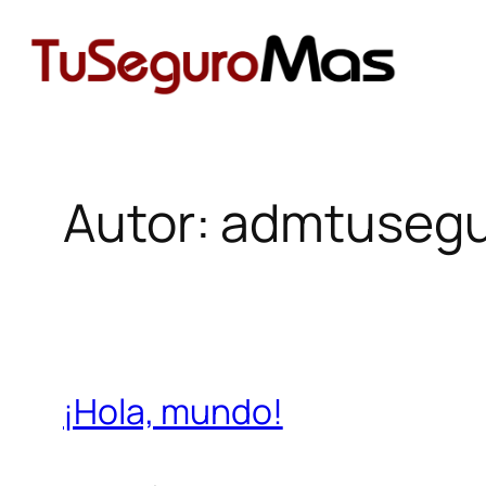
al
contenido
Autor:
admtusegu
¡Hola, mundo!