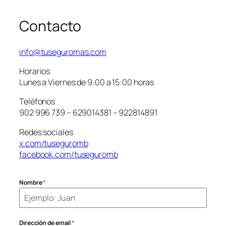
Contacto
info@tuseguromas.com
Horarios
Lunes a Viernes de 9:00 a 15:00 horas
Teléfonos
902 996 739 – 629014381 – 922814891
Redes sociales
x.com/tuseguromb
facebook.com/tuseguromb
Nombre
*
Dirección de email
*